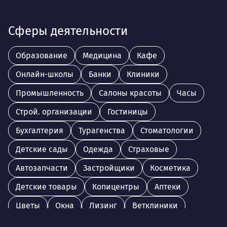
Сферы деятельности
Образование
Медицина
Кафе
Онлайн-школы
Банки
Клиники
Промышленность
Салоны красоты
Часы
Строй. организации
Гостиницы
Бухгалтерия
Турагенства
Стоматологии
Детские сады
Одежда
Страховые
Автозапчасти
Застройщики
Косметика
Детские товары
Копицентры
Аптеки
Цветы
Окна
Лизинг
Ветклиники
МФК
Косметология
Консалтинг
Книги