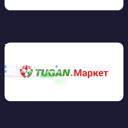
Туган маркет
tugan.market
Разделение площадки и создание маркетплейса Туган
Маркет
Заказная разработка ПО
тендерные площадки | ЭТП
торговля
услуги
средняя
Python/Django, Vue.js
в работе