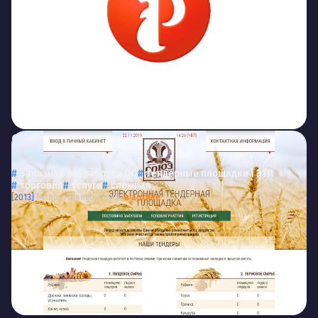
СоюзПищепром
tender.spp.ru
Тендерная площадка для СОЮЗПИЩЕПРОМ
Заказная разработка ПО
тендерные площадки | ЭТП
торговля
услуги
сложная
[2013]
Python/Django, Vue.js
в архиве