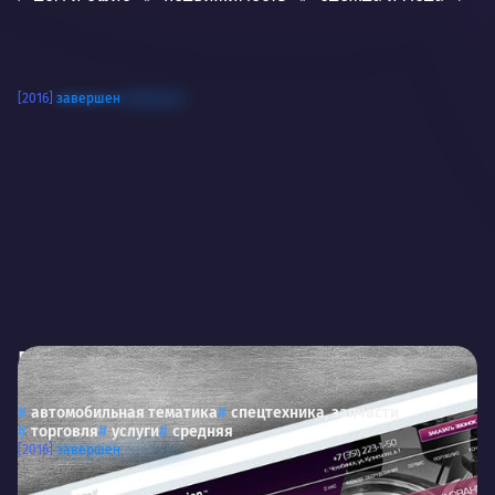
общество
финансы
аудит, консалтинг, юридические услуги
[2016]
завершен
искусство
предприятие
информационные технологии
металлопрокат
мебель
эзотерика
медицина
РегионСервис
rs174.com
Оборудование для автосервисов
автомобильная тематика
спецтехника, запчасти
торговля
услуги
средняя
[2016]
завершен