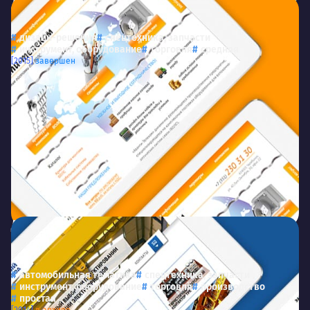
Аванти-Телеком
avanti74.ru
ООО «Аванти-Телеком»
дизайн-решения
спецтехника, запчасти
инструмент, оборудование
торговля
средняя
[2015]
завершен
Дроссельный электропривод
drossel74.ru
Производственная компания «Дроссельный
электропривод»
автомобильная тематика
спецтехника, запчасти
инструмент, оборудование
торговля
производство
простая
[2014]
в архиве