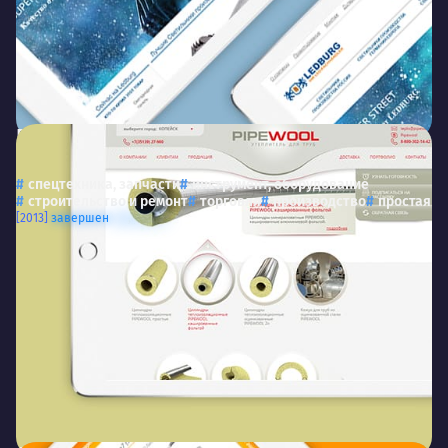
Pipewool
pipewool.ru
Сайт для торговой марки «Pipewool»
спецтехника, запчасти
инструмент, оборудование
строительство и ремонт
торговля
производство
простая
[2013]
завершен