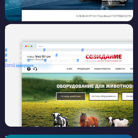
Созидание
ООО «Созидание» — оборудование для
животноводства
Создание сайтов
дизайн-решения
интернет-магазины
спецтехника, запчасти
инструмент, оборудование
торговля
услуги
производство
сложная
[2013]
завершен