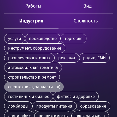
Работы
Вид
Индустрия
Сложность
услуги
производство
торговля
инструмент, оборудование
развлечения и отдых
реклама
радио, СМИ
автомобильная тематика
строительство и ремонт
спецтехника, запчасти
гостиничный бизнес
фитнес и здоровье
ломбарды
продукты питания
образование
дом и офис
недвижимость
одежда и мода