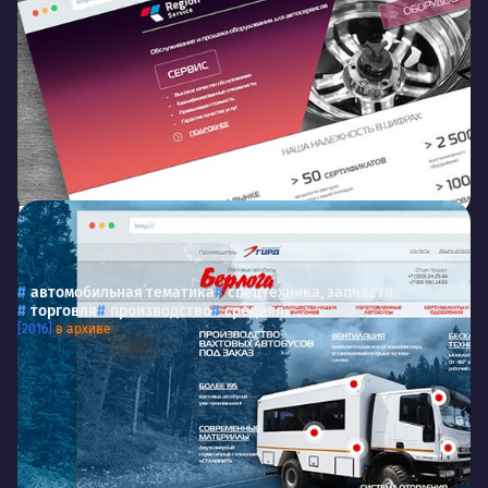
Берлога
vahtovka.com
Сайт вахтовых автобусов «Берлога» (Производитель
— компания «ГИРД»)
автомобильная тематика
спецтехника, запчасти
торговля
производство
средняя
[2016]
в архиве