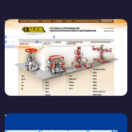
Уралнефтемаш
uralneftemash.ru
ООО «Уралнефтемаш»
спецтехника, запчасти
инструмент, оборудование
производство
средняя
[2013]
в архиве
Премиум-Электро
ООО «Премиум-Электро»
металлопрокат
спецтехника, запчасти
производство