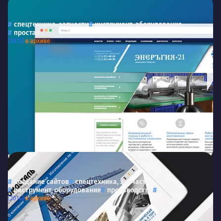
Энеръгия +21
energy-21.ru
Энеръгия +21
спецтехника, запчасти
инструмент, оборудование
простая
[2013]
в архиве
Челябпромдеталь
ООО «Челябпромдеталь»
Создание сайтов
спецтехника, запчасти
инструмент, оборудование
производство
средняя
[2014]
в архиве