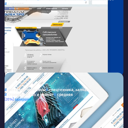
средняя
[2014]
в архиве
Ledburg
Ledburg
интернет-магазины
спецтехника, запчасти
строительство и ремонт
средняя
[2014]
завершен