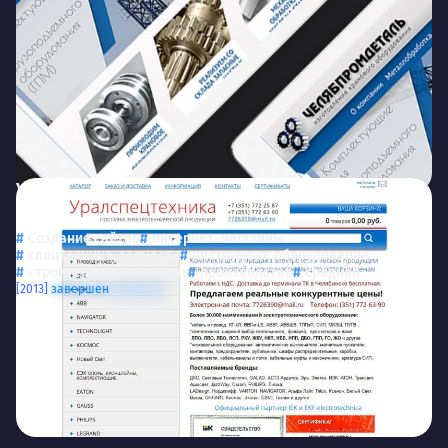
Уралспецтехника
Поставка электротехнической продукции
Создание сайтов
интернет-магазины
спецтехника, запчасти
инструмент, оборудование
строительство и ремонт
производство
средняя
[2013]
завершен