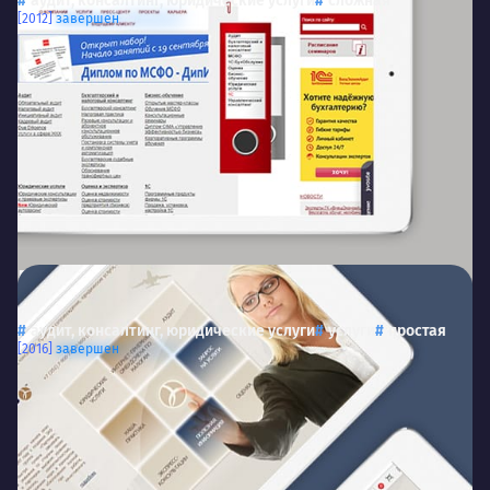
аудит, консалтинг, юридические услуги
сложная
[2012]
завершен
Партнёр
partnercons.ru
Обновлённая версия сайта компании «Партнёр»
аудит, консалтинг, юридические услуги
услуги
простая
[2016]
завершен