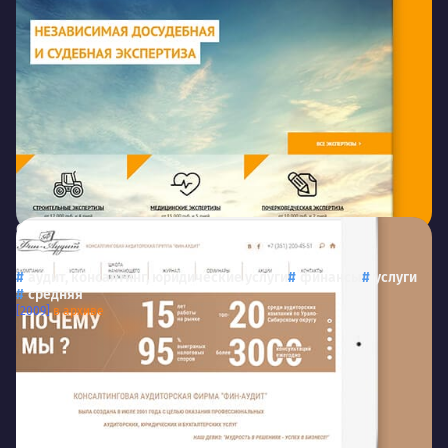
Финаудит
auditfin.ru
Финаудит
аудит, консалтинг, юридические услуги
финансы
услуги
средняя
[2009]
в архиве