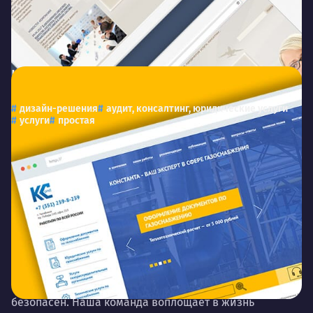
Константа
kkconstanta.com
Консалтинговая компания
дизайн-решения
аудит, консалтинг, юридические услуги
услуги
простая
В данном разделе представлены проекты веб-сайтов
для компаний из сферы аудита, консалтинга, и
юридических услуг. Мы стремимся к тому, чтобы
каждый сайт не только отражал уникальный характер
бизнеса клиента, но и был оптимизирован для
поисковых систем, удобен для пользователей и
безопасен. Наша команда воплощает в жизнь