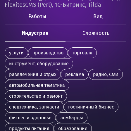
FlexitesCMS (Perl), 1С-Битрикс, Tilda
Работы
Вид
Индустрия
Сложность
услуги
производство
торговля
инструмент, оборудование
развлечения и отдых
реклама
радио, СМИ
автомобильная тематика
строительство и ремонт
спецтехника, запчасти
гостиничный бизнес
фитнес и здоровье
ломбарды
продукты питания
образование