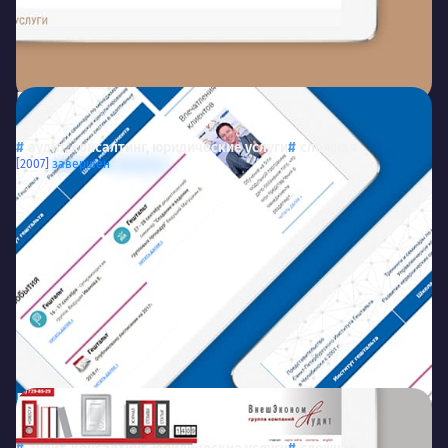
Персоналити
Сайт компании «Персоналити»
аудит, консалтинг, юридические услуги
сложная
[2007]
завершен
ВнешЭкономАудит
ural-audit.ru
Сайт компании «ВнешЭкономАудит»