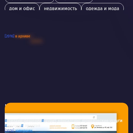
дом и офис
недвижимость
одежда и мода
общество
финансы
аудит, консалтинг, юридические услуги
[2016]
в архиве
искусство
предприятие
информационные технологии
металлопрокат
мебель
эзотерика
медицина
Наш эксперт
АНО «Наш эксперт»
дизайн-решения
аудит, консалтинг, юридические услуги
услуги
простая
[2016]
завершен