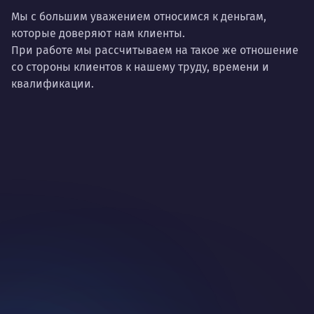
Нр
Нравится
Мы с большим уважением относимся к деньгам,
Тру
которые доверяют нам клиенты.
Дышать. Без этого совсем не могу.
соз
При работе мы рассчитываем на такое же отношение
со стороны клиентов к нашему труду, времени и
Умею
Ум
квалификации.
Договариваться.
Выс
пони
О работе
нуж
Ты — это то, что ты делаешь. Этим всё
О 
сказано.
Нра