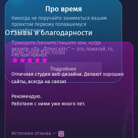
Про время
Никогда не поручайте заниматься вашим
проектом первому попавшемуся
разработчику.
Отзывы и благодарности
Приходите/звоните/пишите нам, когда
решите: «Да, „Флексайтс“ — это, пожалуй, то,
Кристина Кислова
что нам нужно».
Подробнее
Отличная студия веб-дизайна. Делают хорошие
сайты, всегда на связи!
Рекомендую.
Работаем с ними уже много лет.
Источник отзыва —