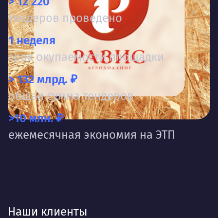
> 12 220
тендеров проведено
1 неделя
срок окупаемости площадки
> 132 млрд. ₽
общая сумма тендеров
>10 млн. ₽
ежемесячная экономия на ЭТП
Наши клиенты