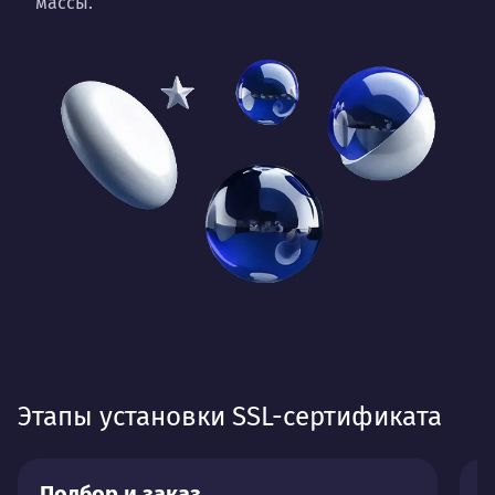
массы.
Этапы установки SSL-сертификата
Подбор и заказ
В