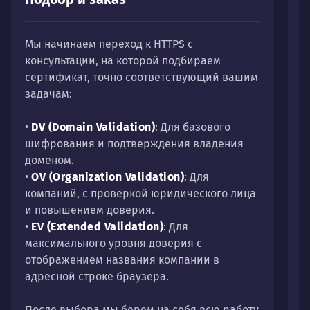
Мы начинаем переход к HTTPS с
Н
консультации, на которой подбираем
и
сертификат, точно соответствующий вашим
с
задачам:
п
а
•
DV (Domain Validation)
: Для базового
а
шифрования и подтверждения владения
т
доменом.
и
•
OV (Organization Validation)
: Для
р
компаний, с проверкой юридического лица
м
и повышением доверия.
б
•
EV (Extended Validation)
: Для
максимального уровня доверия с
отображением названия компании в
адресной строке браузера.
После выбора мы берем на себя всю работу