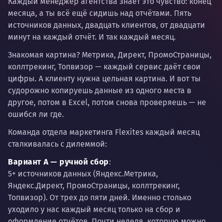
Каждый менеджер агентства знает это чувство: конец
месяца, а ты всё ещё сидишь над отчётами. Пять
источников данных, двадцать клиентов, от двадцати
минут на каждый отчёт. И так каждый месяц.
Знакомая картина? Метрика, Директ, ПромоСтраницы,
коллтрекинг, Топвизор — каждый сервис даёт свои
цифры. А клиенту нужна цельная картина. И вот ты
судорожно копируешь данные из одного места в
другое, потом в Excel, потом снова проверяешь — не
ошибся ли где.
Команда отдела маркетинга Flexites каждый месяц
сталкивалась с дилеммой:
Вариант А — ручной сбор
:
5+ источников данных (Яндекс.Метрика,
Яндекс.Директ, ПромоСтраницы, коллтрекинг,
Топвизор). От трех до пяти дней. Именно столько
уходило у нас каждый месяц только на сбор и
оформление отчётов. Почти неделя, которую можно