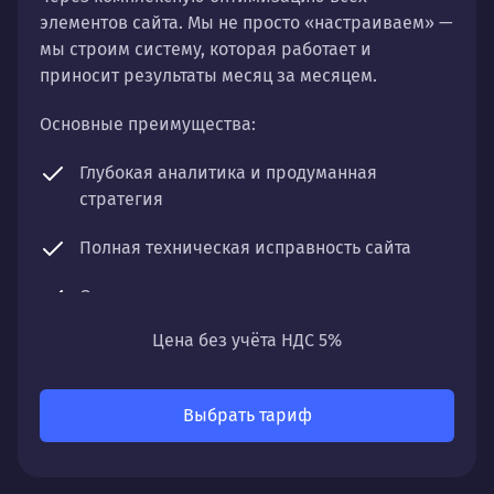
элементов сайта. Мы не просто «настраиваем» —
мы строим систему, которая работает и
приносит результаты месяц за месяцем.
Основные преимущества:
Глубокая аналитика и продуманная
стратегия
Полная техническая исправность сайта
Оптимизация контента и структуры
Цена без учёта НДС 5%
Регулярный мониторинг и чистка профиля
Что получите:
Выбрать тариф
Постепенный, но уверенный рост органического
трафика, улучшение позиций по ключевым
запросам и увеличение видимости вашего сайта