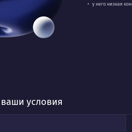
у него низкая ко
д ваши условия