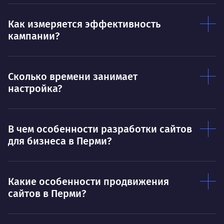
Умею
Ум
Как измеряется эффективность
кампании?
Договариваться.
Выс
пони
О работе
нуж
Сколько времени занимает
Ты — это то, что ты делаешь. Этим всё
О 
настройка?
сказано.
Нра
В чем особенности разработки сайтов
для бизнеса в Перми?
Какие особенности продвижения
сайтов в Перми?