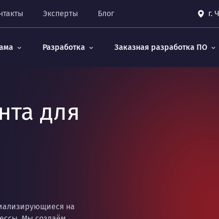
нтакты
Эксперты
Блог
г.
ама
Разработка
Заказная разработка ПО
нта для
циализирующиеся на
цессы. Мы создаём