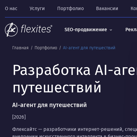
О нас
Услуги
Портфолио
Вакансии
Ко
SEO-продвижение
Рекл
Главная
Портфолио
AI-агент для путешествий
Разработка AI-аге
путешествий
AI-агент для путешествий
[2026]
Флексайтс — разработчики интернет-решений, спе
внедрении искусственного интеллекта в бизнес-про