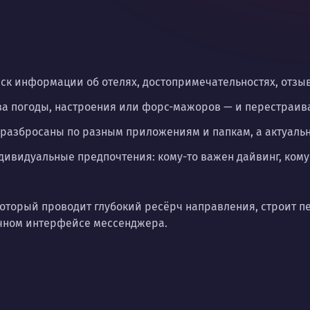
иск информации об отелях, достопримечательностях, отзыв
а погоды, настроения или форс-мажоров — и перестраива
 разбросаны по разным приложениям и папкам, а актуаль
ивидуальные предпочтения: кому-то важен дайвинг, кому
, который проводит глубокий ресёрч направления, строит
ычном интерфейсе мессенджера.