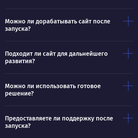
Дышать. Без этого совсем не могу.
соз
Умею
Ум
Можно ли дорабатывать сайт после
запуска?
Договариваться.
Выс
пони
О работе
нуж
Подходит ли сайт для дальнейшего
Ты — это то, что ты делаешь. Этим всё
О 
развития?
сказано.
Нра
Можно ли использовать готовое
решение?
Предоставляете ли поддержку после
запуска?