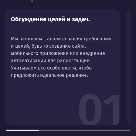
Обсуждение целей и задач.
И
б
Мы начинаем с анализа ваших требований
и целей, будь то создание сайта,
Д
мобильного приложения или внедрение
р
автоматизации для радиостанции.
ф
Учитываем все особенности, чтобы
у
предложить идеальное решение.
в
а
01