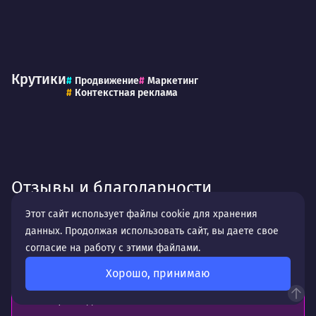
Крутики
Продвижение
Маркетинг
Контекстная реклама
Отзывы и благодарности
Этот сайт использует файлы cookie для хранения
Кристина Кислова
данных. Продолжая использовать сайт, вы даете свое
согласие на работу с этими файлами.
Хорошо, принимаю
Отличная студия веб-дизайна. Делают хорошие
сайты, всегда на связи!