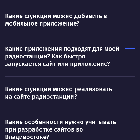
Тру
Дышать. Без этого совсем не могу.
соз
Какие функции можно добавить в
мобильное приложение?
Умею
Ум
Договариваться.
Выс
Какие приложения подходят для моей
пони
О работе
нуж
радиостанции? Как быстро
запускается сайт или приложение?
Ты — это то, что ты делаешь. Этим всё
О 
сказано.
Нра
Какие функции можно реализовать
на сайте радиостанции?
Какие особенности нужно учитывать
при разработке сайтов во
Владивостоке?