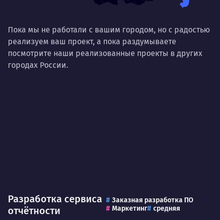
Договариваться.
Выс
пони
О работе
Пока мы не работали с вашим городом, но с радостью
нуж
реализуем ваш проект, а пока раздумываете
Ты — это то, что ты делаешь. Этим всё
посмотрите наши реализованные проекты в других
О 
сказано.
городах России.
Нра
Разработка сервиса
Заказная разработка ПО
Маркетинг
средняя
отчётности