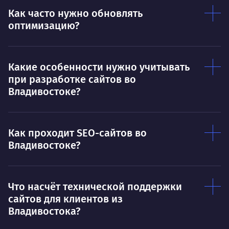
Как часто нужно обновлять
Ты — это то, что ты делаешь. Этим всё
О 
оптимизацию?
сказано.
Нра
Какие особенности нужно учитывать
при разработке сайтов во
Владивостоке?
Как проходит SEO-сайтов во
Владивостоке?
Что насчёт технической поддержки
сайтов для клиентов из
Владивостока?