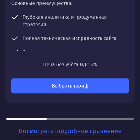
Основные преимущества:
Глубокая аналитика и продуманная
стратегия
Полная техническая исправность сайта
Оптимизация контента и структуры
Цена без учёта НДС 5%
Регулярный мониторинг и чистка профиля
Что получите:
Выбрать тариф
Постепенный, но уверенный рост органического
трафика, улучшение позиций по ключевым
запросам и увеличение видимости вашего сайта
в поисковых системах.
Для кого:
Посмотреть подробное сравнение
Для бизнесов, которые ценят стабильность и
хотят заложить прочный фундамент для своего