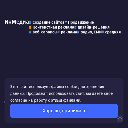
ИнМедиа
Создание сайтов
Продвижение
Контекстная реклама
дизайн-решения
веб-сервисы
реклама
радио, СМИ
средняя
Этот сайт использует файлы cookie для хранения
данных. Продолжая использовать сайт, вы даете свое
Деревянные
согласие на работу с этими файлами.
Создание сайтов
посадочные страницы | landing page
карты мира
дизайн-решения
дом и офис
средняя
Хорошо, принимаю