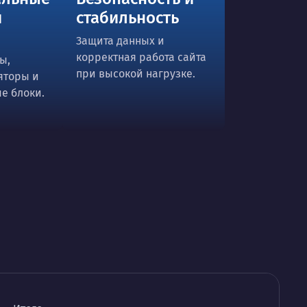
я
стабильность
Защита данных и
корректная работа сайта
ы,
при высокой нагрузке.
яторы и
е блоки.