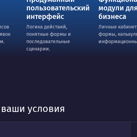
пользовательский
модули дл
интерфейс
бизнеса
исов
Логика действий,
Личные кабинет
аявок
понятные формы и
формы, калькул
м.
последовательные
информационны
сценарии.
д ваши условия