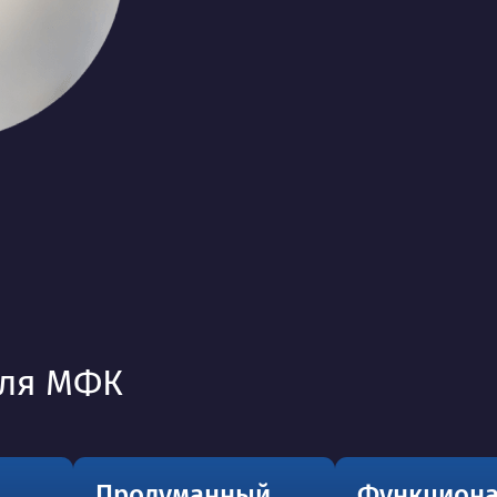
для МФК
Продуманный
Функцион