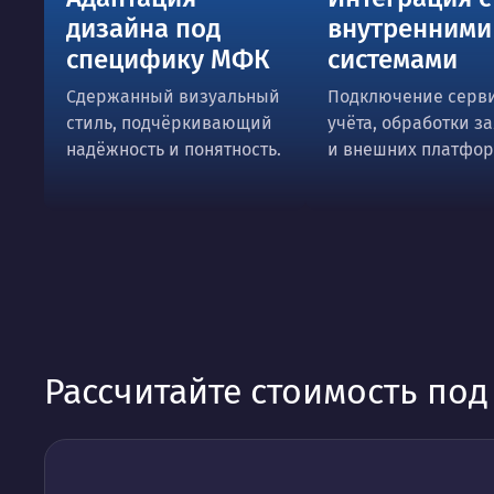
дизайна под
внутренними
специфику МФК
системами
Сдержанный визуальный
Подключение серв
стиль, подчёркивающий
учёта, обработки з
надёжность и понятность.
и внешних платфор
Рассчитайте стоимость по