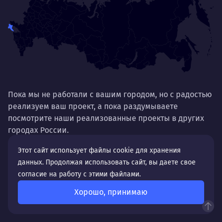
Нр
Нравится
Тру
Дышать. Без этого совсем не могу.
соз
Умею
Ум
Договариваться.
Выс
пони
О работе
Пока мы не работали с вашим городом, но с радостью
нуж
реализуем ваш проект, а пока раздумываете
Ты — это то, что ты делаешь. Этим всё
посмотрите наши реализованные проекты в других
О 
сказано.
городах России.
Нра
Этот сайт использует файлы cookie для хранения
данных. Продолжая использовать сайт, вы даете свое
согласие на работу с этими файлами.
Хорошо, принимаю