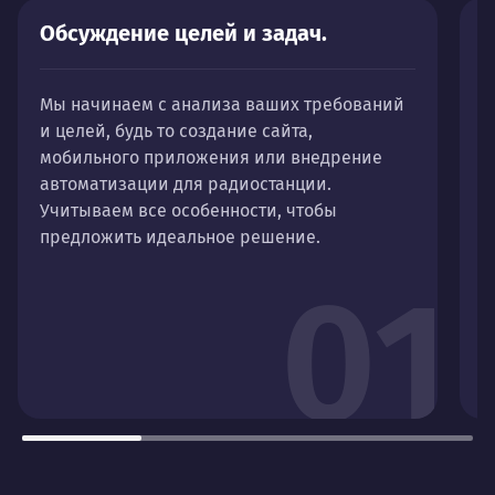
Обсуждение целей и задач.
И
б
Мы начинаем с анализа ваших требований
и целей, будь то создание сайта,
Д
мобильного приложения или внедрение
р
автоматизации для радиостанции.
ф
Учитываем все особенности, чтобы
у
предложить идеальное решение.
в
а
01