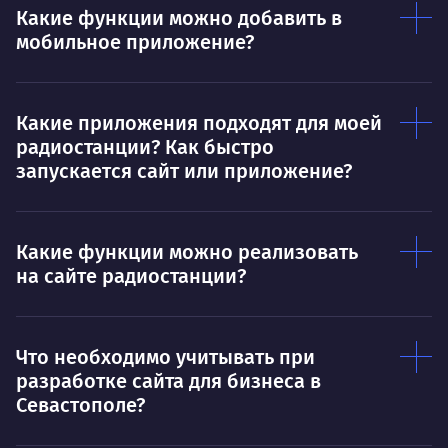
Дышать. Без этого совсем не могу.
соз
Какие функции можно добавить в
мобильное приложение?
Умею
Ум
Договариваться.
Выс
Какие приложения подходят для моей
пони
О работе
нуж
радиостанции? Как быстро
запускается сайт или приложение?
Ты — это то, что ты делаешь. Этим всё
О 
сказано.
Нра
Какие функции можно реализовать
на сайте радиостанции?
Что необходимо учитывать при
разработке сайта для бизнеса в
Севастополе?