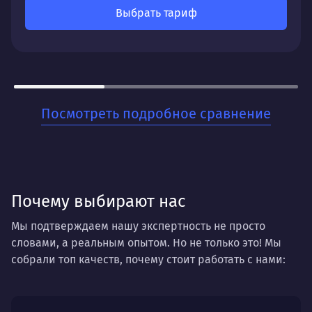
Выбрать тариф
Постепенный, но уверенный рост органического
трафика, улучшение позиций по ключевым
запросам и увеличение видимости вашего сайта
в поисковых системах.
Для кого:
Посмотреть подробное сравнение
Для бизнесов, которые ценят стабильность и
хотят заложить прочный фундамент для своего
онлайн-присутствия. Когда нужно не разовое
решение, а системная работа на перспективу.
Почему выбирают нас
Мы подтверждаем нашу экспертность не просто
словами, а реальным опытом. Но не только это! Мы
собрали топ качеств, почему стоит работать с нами: