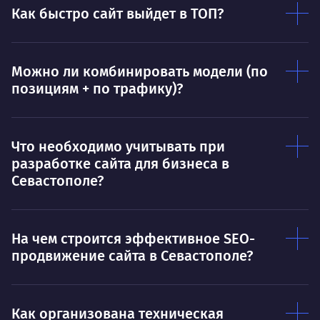
Умею
Ум
Как быстро сайт выйдет в ТОП?
Договариваться.
Выс
пони
О работе
нуж
Можно ли комбинировать модели (по
позициям + по трафику)?
Ты — это то, что ты делаешь. Этим всё
О 
сказано.
Нра
Что необходимо учитывать при
разработке сайта для бизнеса в
Севастополе?
На чем строится эффективное SEO-
продвижение сайта в Севастополе?
Как организована техническая