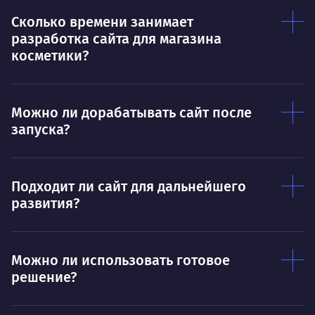
Нр
Сколько времени занимает
Нравится
разработка сайта для магазина
Тру
Дышать. Без этого совсем не могу.
косметики?
соз
Умею
Ум
Можно ли дорабатывать сайт после
Договариваться.
Выс
запуска?
пони
О работе
нуж
Ты — это то, что ты делаешь. Этим всё
О 
Подходит ли сайт для дальнейшего
сказано.
развития?
Нра
Можно ли использовать готовое
решение?