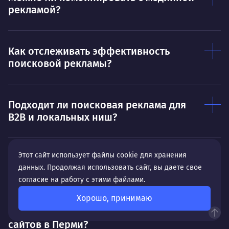
Ты — это то, что ты делаешь. Этим всё
О 
рекламой?
сказано.
Нра
Как отслеживать эффективность
поисковой рекламы?
Подходит ли поисковая реклама для
B2B и локальных ниш?
Этот сайт использует файлы cookie для хранения
В чем особенности разработки сайтов
данных. Продолжая использовать сайт, вы даете свое
для бизнеса в Перми?
согласие на работу с этими файлами.
Хорошо, принимаю
Какие особенности продвижения
сайтов в Перми?