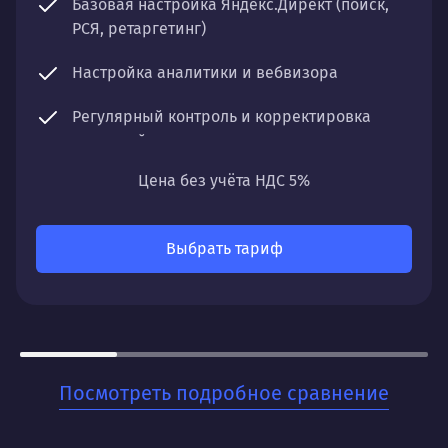
Базовая настройка Яндекс.Директ (поиск,
РСЯ, ретаргетинг)
Настройка аналитики и вебвизора
Регулярный контроль и корректировка
кампаний
Цена без учёта НДС 5%
Отчетность по ключевым показателям
Что получите:
Выбрать тариф
Стабильный поток заявок с минимальными
временными затратами. Понятную систему
отчетности и рекомендации для дальнейшего
развития.
Для кого:
Посмотреть подробное сравнение
Для стартапов и малого бизнеса, которые хотят
быстро начать получать заявки и тестировать
спрос на свои товары или услуги. Когда важна