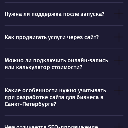
пони
О работе
нуж
Нужна ли поддержка после запуска?
Ты — это то, что ты делаешь. Этим всё
О 
сказано.
Нра
Как продвигать услуги через сайт?
Можно ли подключить онлайн-запись
или калькулятор стоимости?
Какие особенности нужно учитывать
при разработке сайта для бизнеса в
Санкт-Петербурге?
Чем отличается SEO-продвижение