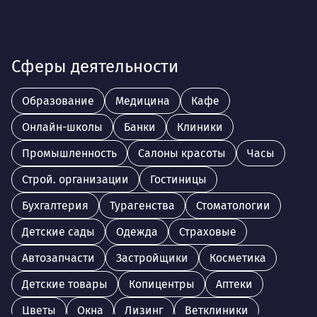
Сферы деятельности
Образование
Медицина
Кафе
Онлайн-школы
Банки
Клиники
Промышленность
Салоны красоты
Часы
Строй. организации
Гостиницы
Бухгалтерия
Турагенства
Стоматологии
Детские сады
Одежда
Страховые
Автозапчасти
Застройщики
Косметика
Детские товары
Копицентры
Аптеки
Цветы
Окна
Лизинг
Ветклиники