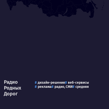
Умею
Ум
Договариваться.
Выс
пони
О работе
нуж
Ты — это то, что ты делаешь. Этим всё
О 
сказано.
Нра
Радио
дизайн-решения
веб-сервисы
реклама
радио, СМИ
средняя
Родных
Дорог