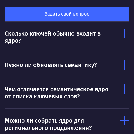
мот
Делает так, чтобы результат работы всех
так
был больше, чем сумма результатов
Задать свой вопрос
клие
каждого в отдельности
Нр
Сколько ключей обычно входит в
Нравится
ядро?
Тру
Дышать. Без этого совсем не могу.
соз
Умею
Ум
Нужно ли обновлять семантику?
Договариваться.
Выс
пони
О работе
нуж
Чем отличается семантическое ядро
от списка ключевых слов?
Ты — это то, что ты делаешь. Этим всё
О 
сказано.
Нра
Можно ли собрать ядро для
регионального продвижения?