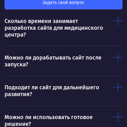
был больше, чем сумма результатов
Задать свой вопрос
клие
каждого в отдельности
Нр
Сколько времени занимает
Нравится
разработка сайта для медицинского
Тру
Дышать. Без этого совсем не могу.
центра?
соз
Умею
Ум
Можно ли дорабатывать сайт после
Договариваться.
Выс
запуска?
пони
О работе
нуж
Ты — это то, что ты делаешь. Этим всё
О 
Подходит ли сайт для дальнейшего
сказано.
развития?
Нра
Можно ли использовать готовое
решение?