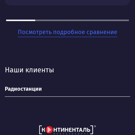
Стабильный поток заявок с минимальными
временными затратами. Понятную систему
отчетности и рекомендации для дальнейшего
развития.
Посмотреть подробное сравнение
Для кого:
Для стартапов и малого бизнеса, которые хотят
быстро начать получать заявки и тестировать
спрос на свои товары или услуги. Когда важна
Наши клиенты
скорость запуска и прозрачность результатов.
Радиостанции