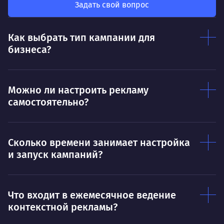
так
был больше, чем сумма результатов
Задать свой вопрос
клие
каждого в отдельности
Нр
Как выбрать тип кампании для
Нравится
бизнеса?
Тру
Дышать. Без этого совсем не могу.
соз
Умею
Ум
Можно ли настроить рекламу
самостоятельно?
Договариваться.
Выс
пони
О работе
нуж
Сколько времени занимает настройка
Ты — это то, что ты делаешь. Этим всё
О 
и запуск кампаний?
сказано.
Нра
Что входит в ежемесячное ведение
контекстной рекламы?