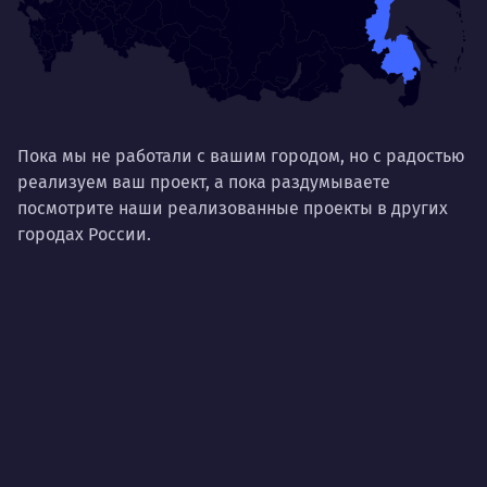
Дышать. Без этого совсем не могу.
соз
Умею
Ум
Договариваться.
Выс
пони
О работе
Пока мы не работали с вашим городом, но с радостью
нуж
реализуем ваш проект, а пока раздумываете
Ты — это то, что ты делаешь. Этим всё
посмотрите наши реализованные проекты в других
О 
сказано.
городах России.
Нра