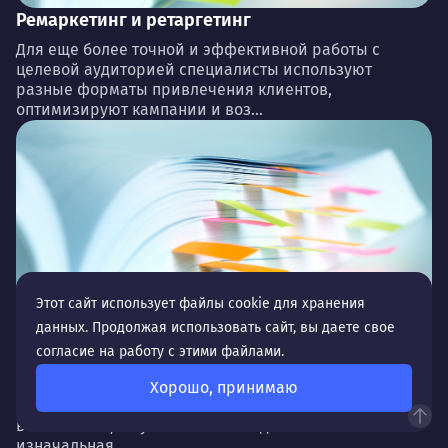
Ремаркетинг и ретаргетинг
Для еще более точной и эффективной работы с
целевой аудиторией специалисты используют
разные форматы привлечения клиентов,
оптимизируют кампании и воз...
Этот сайт использует файлы cookie для хранения
данных. Продолжая использовать сайт, вы даете свое
Настройка таргетинга (география, время,
согласие на работу с этими файлами.
устройства, аудитории и др.)
Представьте, что вы уже запустили рекламную
Хорошо, принимаю
кампанию. Целевая аудитория 10/10 и находится по
всей России, но у компании нет доставки и
изначальная ...