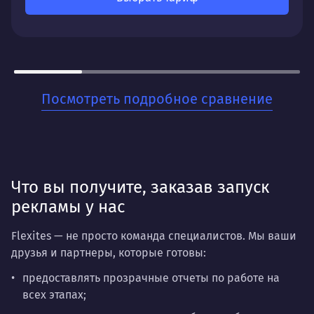
Стабильный поток заявок с минимальными
временными затратами. Понятную систему
отчетности и рекомендации для дальнейшего
развития.
Для кого:
Посмотреть подробное сравнение
Для стартапов и малого бизнеса, которые хотят
быстро начать получать заявки и тестировать
спрос на свои товары или услуги. Когда важна
скорость запуска и прозрачность результатов.
Что вы получите, заказав запуск
рекламы у нас
Flexites — не просто команда специалистов. Мы ваши
друзья и партнеры, которые готовы:
предоставлять прозрачные отчеты по работе на
всех этапах;