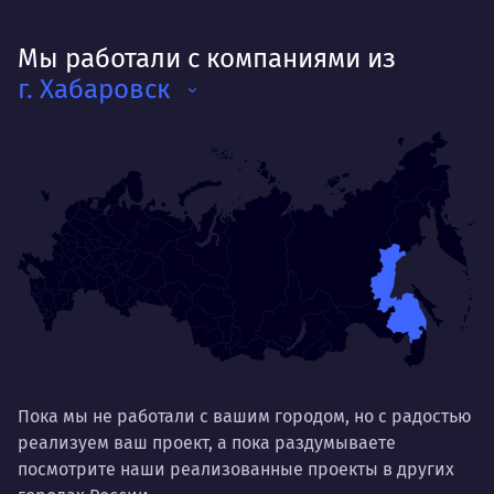
Свободно владеет английским. КМС по
пауэрлифтингу. Женат, четверо детей.
Де
Мы работали с компаниями из
Деятельность
г. Хабаровск
Как
мот
Делает так, чтобы результат работы всех
так
был больше, чем сумма результатов
клие
каждого в отдельности
Нр
Нравится
Тру
Дышать. Без этого совсем не могу.
соз
Умею
Ум
Договариваться.
Выс
пони
О работе
Пока мы не работали с вашим городом, но с радостью
нуж
реализуем ваш проект, а пока раздумываете
Ты — это то, что ты делаешь. Этим всё
посмотрите наши реализованные проекты в других
О 
сказано.