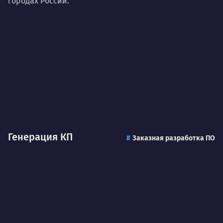
городах России.
Нра
Генерация КП
Заказная разработка ПО