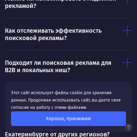
Ты — это то, что ты делаешь. Этим всё
О 
рекламой?
сказано.
Нра
Как отслеживать эффективность
поисковой рекламы?
Подходит ли поисковая реклама для
B2B и локальных ниш?
Этот сайт использует файлы cookie для хранения
В чем особенность разработки сайта
данных. Продолжая использовать сайт, вы даете свое
для бизнеса в Екатеринбурге?
согласие на работу с этими файлами.
Хорошо, принимаю
Чем отличается SEO-продвижение в
Екатеринбурге от других регионов?