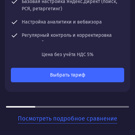
Базовая настройка Яндекс.Директ (поиск,
РСЯ, ретаргетинг)
Настройка аналитики и вебвизора
Регулярный контроль и корректировка
кампаний
Цена без учёта НДС 5%
Отчетность по ключевым показателям
Что получите:
Выбрать тариф
Стабильный поток заявок с минимальными
временными затратами. Понятную систему
отчетности и рекомендации для дальнейшего
развития.
Для кого:
Посмотреть подробное сравнение
Для стартапов и малого бизнеса, которые хотят
быстро начать получать заявки и тестировать
спрос на свои товары или услуги. Когда важна