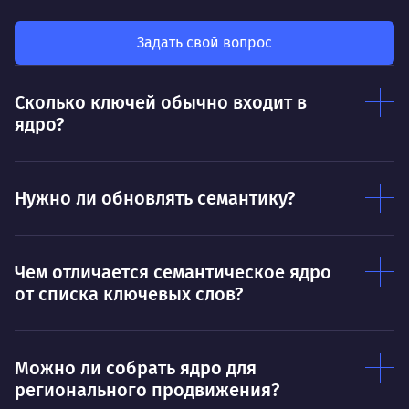
мот
Делает так, чтобы результат работы всех
так
был больше, чем сумма результатов
Задать свой вопрос
клие
каждого в отдельности
Нр
Сколько ключей обычно входит в
Нравится
ядро?
Тру
Дышать. Без этого совсем не могу.
соз
Умею
Ум
Нужно ли обновлять семантику?
Договариваться.
Выс
пони
О работе
нуж
Чем отличается семантическое ядро
от списка ключевых слов?
Ты — это то, что ты делаешь. Этим всё
О 
сказано.
Нра
Можно ли собрать ядро для
регионального продвижения?