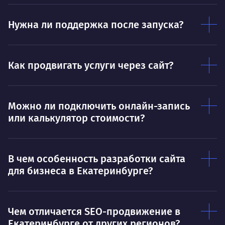
пони
О работе
нуж
Нужна ли поддержка после запуска?
Ты — это то, что ты делаешь. Этим всё
О 
сказано.
Нра
Как продвигать услуги через сайт?
Можно ли подключить онлайн-запись
или калькулятор стоимости?
В чем особенность разработки сайта
для бизнеса в Екатеринбурге?
Чем отличается SEO-продвижение в
Екатеринбурге от других регионов?