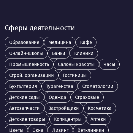
Сферы деятельности
Образование
Медицина
Кафе
Онлайн-школы
Банки
Клиники
Промышленность
Салоны красоты
Часы
Строй. организации
Гостиницы
Бухгалтерия
Турагенства
Стоматологии
Детские сады
Одежда
Страховые
Автозапчасти
Застройщики
Косметика
Детские товары
Копицентры
Аптеки
Цветы
Окна
Лизинг
Ветклиники