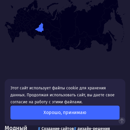
Нр
Нравится
Тру
Дышать. Без этого совсем не могу.
соз
Умею
Ум
Договариваться.
Выс
пони
О работе
нуж
Ты — это то, что ты делаешь. Этим всё
О 
сказано.
Этот сайт использует файлы cookie для хранения
Нра
данных. Продолжая использовать сайт, вы даете свое
согласие на работу с этими файлами.
Хорошо, принимаю
Модный
Создание сайтов
дизайн-решения