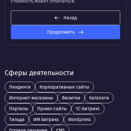
стоимость может отличаться.
Назад
Продолжить
Сферы деятельности
Лендинги
Корпоративные сайты
Интернет-магазины
Визитки
Каталоги
Порталы
Промо-сайты
1С-Битрикс
Тильда
ИМ Битрикс
Wordpress
Готовое решение
CMS