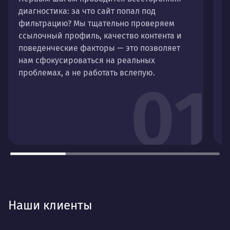
диагностика: за что сайт попал под
Д
фильтрацию? Мы тщательно проверяем
н
ссылочный профиль, качество контента и
в
поведенческие факторы — это позволяет
О
нам сфокусироваться на реальных
н
проблемах, а не работать вслепую.
п
01
п
м
Наши клиенты