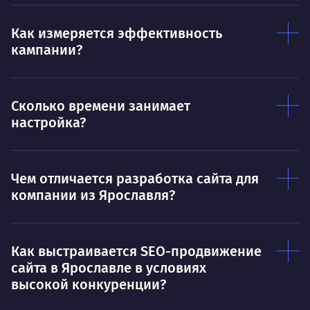
Умею
Ум
Как измеряется эффективность
кампании?
Договариваться.
Выс
пони
О работе
нуж
Сколько времени занимает
Ты — это то, что ты делаешь. Этим всё
О 
настройка?
сказано.
Нра
Чем отличается разработка сайта для
компании из Ярославля?
Как выстраивается SEO-продвижение
сайта в Ярославле в условиях
высокой конкуренции?