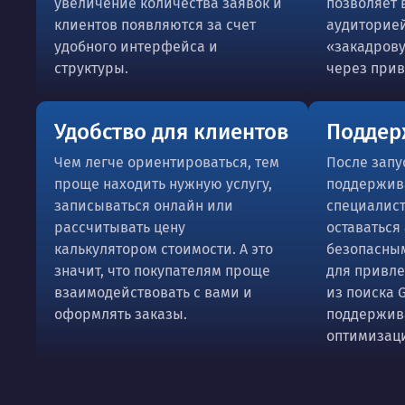
увеличение количества заявок и
позволяет 
клиентов появляются за счет
аудиторией
удобного интерфейса и
«закадров
структуры.
через прив
Удобство для клиентов
Поддер
Чем легче ориентироваться, тем
После запу
проще находить нужную услугу,
поддержив
записываться онлайн или
специалист
рассчитывать цену
оставаться
калькулятором стоимости. А это
безопасным
значит, что покупателям проще
для привле
взаимодействовать с вами и
из поиска 
оформлять заказы.
поддержива
оптимизац