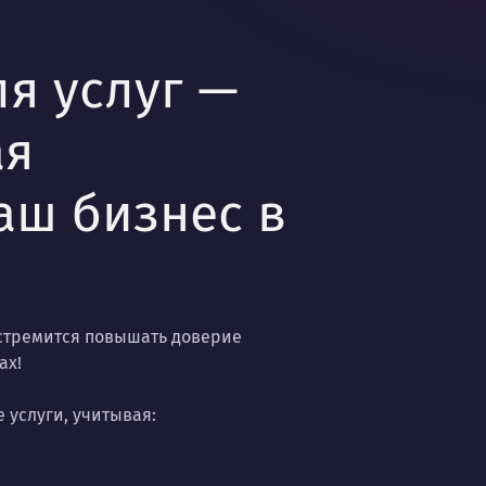
ля услуг —
ая
аш бизнес в
 стремится повышать доверие
ах!
 услуги, учитывая: