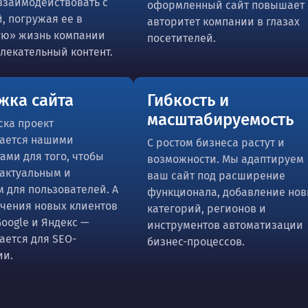
взаимодействовать с
оформленный сайт повышает
, погружая ее в
авторитет компании в глазах
ую» жизнь компании
посетителей.
лекательный контент.
жка сайта
Гибкость и
масштабируемость
ска проект
ается нашими
С ростом бизнеса растут и
ами для того, чтобы
возможности. Мы адаптируем
 актуальным и
ваш сайт под расширение
 для пользователей. А
функционала, добавление но
чения новых клиентов
категорий, регионов и
Google и Яндекс —
инструментов автоматизации
ется для SEO-
бизнес-процессов.
ии.