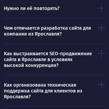
О работе
нуж
Нужно ли её повторять?
Ты — это то, что ты делаешь. Этим всё
О 
сказано.
Нра
Чем отличается разработка сайта для
компании из Ярославля?
Как выстраивается SEO-продвижение
сайта в Ярославле в условиях
высокой конкуренции?
Как организована техническая
поддержка сайта для клиентов из
Ярославля?