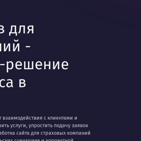
в для
ий -
б-решение
са в
т взаимодействия с клиентами и
ить услуги, упростить подачу заявок
аботка сайта для страховых компаний
льских сценариев и корректной