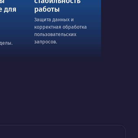
ты
стабильность
е для
работы
Защита данных и
корректная обработка
пользовательских
запросов.
делы.