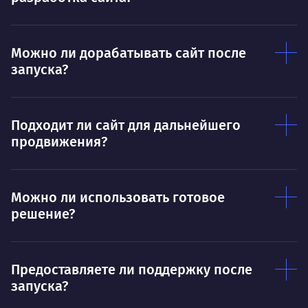
Тру
Дышать. Без этого совсем не могу.
соз
Умею
Ум
Можно ли дорабатывать сайт после
запуска?
Договариваться.
Выс
пони
О работе
нуж
Подходит ли сайт для дальнейшего
Ты — это то, что ты делаешь. Этим всё
О 
продвижения?
сказано.
Нра
Можно ли использовать готовое
решение?
Предоставляете ли поддержку после
запуска?