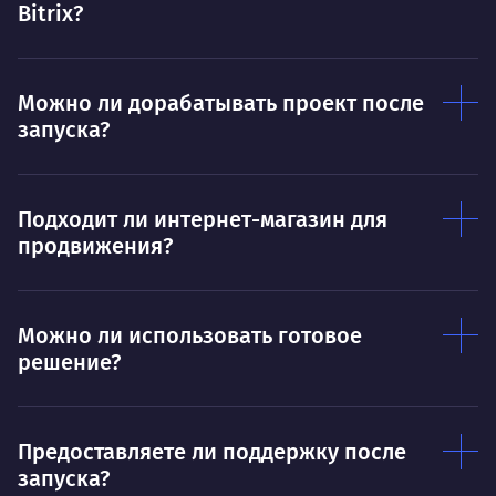
Дышать. Без этого совсем не могу.
Bitrix?
соз
Умею
Ум
Можно ли дорабатывать проект после
Договариваться.
Выс
запуска?
пони
О работе
нуж
Ты — это то, что ты делаешь. Этим всё
О 
Подходит ли интернет-магазин для
сказано.
продвижения?
Нра
Можно ли использовать готовое
решение?
Предоставляете ли поддержку после
запуска?