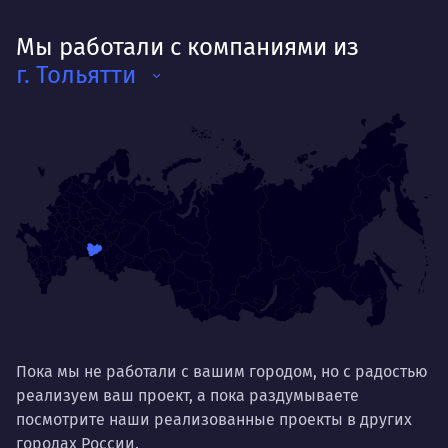
пауэрлифтингу. Женат, четверо детей.
Де
Мы работали с компаниями из
Деятельность
г. Тольятти
Как
мот
Делает так, чтобы результат работы всех
так
был больше, чем сумма результатов
клие
каждого в отдельности
Нр
Нравится
Тру
Дышать. Без этого совсем не могу.
соз
Умею
Ум
Договариваться.
Выс
пони
О работе
Пока мы не работали с вашим городом, но с радостью
нуж
реализуем ваш проект, а пока раздумываете
Ты — это то, что ты делаешь. Этим всё
посмотрите наши реализованные проекты в других
О 
сказано.
городах России.