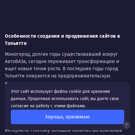
Особенности создания и продвижения сайтов в
Тольятти
Моногород, долгие годы существовавший вокруг
АвтоВАЗа, сегодня переживает трансформацию и
ищет новые точки роста. В последние годы город
Тольятти опирается на предпринимательскую
инициативу, инновации и молодежные стартапы.
Этот сайт использует файлы cookie для хранения
Деловой ритм города задают не только
данных. Продолжая использовать сайт, вы даете свое
промышленные гиганты, но и малый бизнес. Мы
согласие на работу с этими файлами.
понимаем, что сегодня как никогда актуальным
становится использование эффективных
Хорошо, принимаю
инструментов продвижения, в том числе в
интернете. Поэтому большое количество компаний