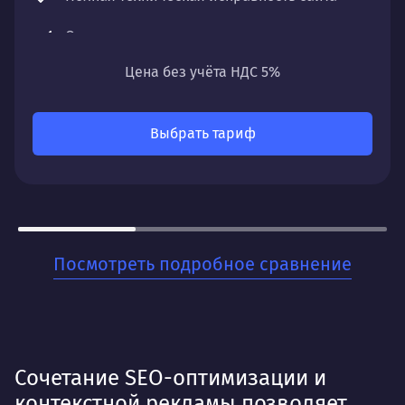
Оптимизация контента и структуры
Цена без учёта НДС 5%
Регулярный мониторинг и чистка профиля
Что получите:
Выбрать тариф
Постепенный, но уверенный рост органического
трафика, улучшение позиций по ключевым
запросам и увеличение видимости вашего сайта
в поисковых системах.
Для кого:
Посмотреть подробное сравнение
Для бизнесов, которые ценят стабильность и
хотят заложить прочный фундамент для своего
онлайн-присутствия. Когда нужно не разовое
решение, а системная работа на перспективу.
Сочетание SEO-оптимизации и
контекстной рекламы позволяет