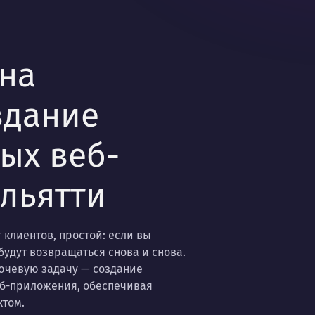
на
здание
ых веб-
льятти
клиентов, простой: если вы
удут возвращаться снова и снова.
ючевую задачу — создание
еб-приложения, обеспечивая
ктом.