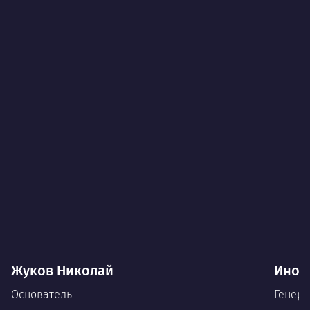
Жуков Николай
Иноз
Основатель
Генера