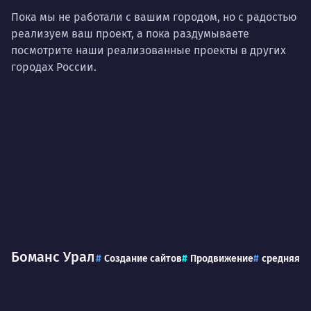
пони
О работе
Пока мы не работали с вашим городом, но с радостью
нуж
реализуем ваш проект, а пока раздумываете
Ты — это то, что ты делаешь. Этим всё
посмотрите наши реализованные проекты в других
О 
сказано.
городах России.
Нра
Боманс Урал
Создание сайтов
Продвижение
средняя