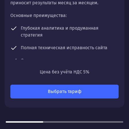
приносит результаты месяц за месяцем.
Основные преимущества:
Глубокая аналитика и продуманная
стратегия
Полная техническая исправность сайта
Оптимизация контента и структуры
Цена без учёта НДС 5%
Регулярный мониторинг и чистка профиля
Что получите:
Выбрать тариф
Постепенный, но уверенный рост органического
трафика, улучшение позиций по ключевым
запросам и увеличение видимости вашего сайта
в поисковых системах.
Для кого: