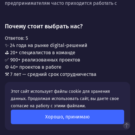
предпринимателям часто приходится работать с
федеральными партнёрами, не понимающими
местной специфики и ментальных особенностей.
Сайт здесь становится не просто коммерческим
Почему стоит выбрать нас?
инструментом, а дипломатическим мостом,
Ответов:
5
переводчиком с языка «воронежской
✨ 24 года на рынке digital-решений
обстоятельности» на язык «федеральной
⛳ 20+ специалистов в команде
эффективности».
✅ 900+ реализованных проектов
Разработка и продвижение в Воронеже требует
⚙️ 40+ проектов в работе
особого умения: балансировать между глубокой
⚒️ 7 лет — средний срок сотрудничества
региональной идентичностью и требованиями
глобального рынка. Ваш сайт должен быть понятен и
Этот сайт использует файлы cookie для хранения
комфортен для местного клиента, привыкшего к
данных. Продолжая использовать сайт, вы даете свое
определённому стилю общения, но при этом
согласие на работу с этими файлами.
соответствовать высоким стандартам столичных и
международных партнёров, которые оценивают вас
Хорошо, принимаю
по первому клику.
Как никогда важно в разработке и продвижении