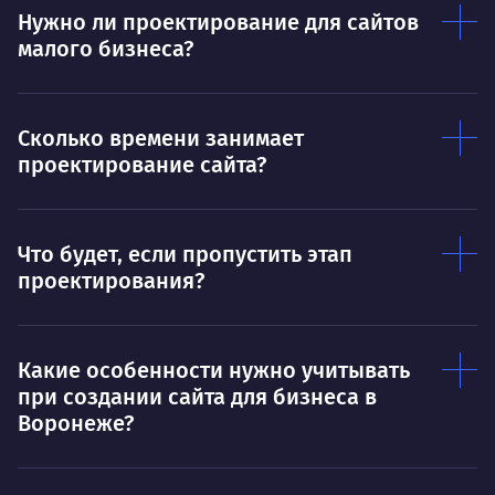
Умею
Ум
Нужно ли проектирование для сайтов
малого бизнеса?
Договариваться.
Выс
пони
О работе
нуж
Сколько времени занимает
Ты — это то, что ты делаешь. Этим всё
О 
проектирование сайта?
сказано.
Нра
Что будет, если пропустить этап
проектирования?
Какие особенности нужно учитывать
при создании сайта для бизнеса в
Воронеже?