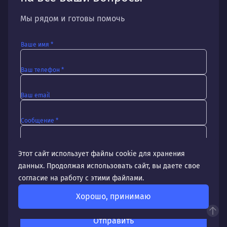
Мы рядом и готовы помочь
Ваше имя *
Ваш телефон *
Ваш email
Сообщение *
Этот сайт использует файлы cookie для хранения
данных. Продолжая использовать сайт, вы даете свое
Прикрепить файл
согласие на работу с этими файлами.
Я согласен с
политикой обработки персональных данных
Хорошо, принимаю
Даю согласие на
обработку персональных данных
Отправить