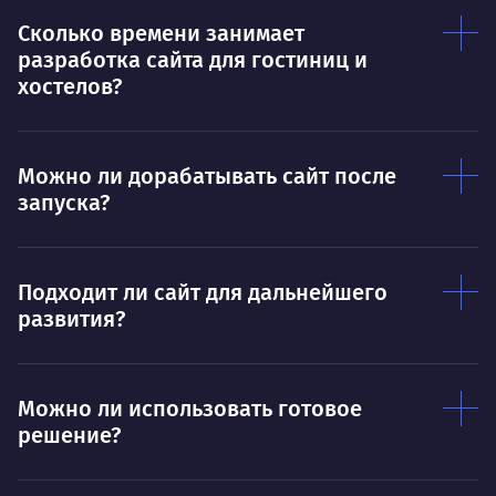
Нр
Сколько времени занимает
Нравится
разработка сайта для гостиниц и
Тру
Дышать. Без этого совсем не могу.
хостелов?
соз
Умею
Ум
Можно ли дорабатывать сайт после
Договариваться.
Выс
запуска?
пони
О работе
нуж
Ты — это то, что ты делаешь. Этим всё
О 
Подходит ли сайт для дальнейшего
сказано.
развития?
Нра
Можно ли использовать готовое
решение?