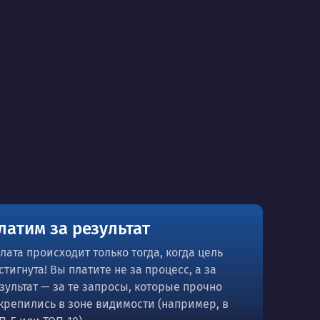
латим за результат
лата происходит только тогда, когда цель
стигнута! Вы платите не за процесс, а за
зультат — за те запросы, которые прочно
крепились в зоне видимости (например, в