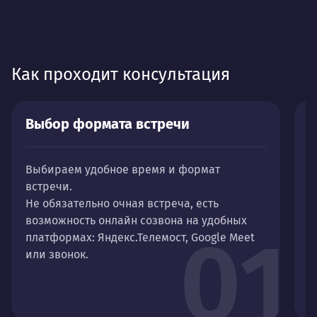
Как проходит консультация
Выбор формата встречи
Р
Выбираем удобное время и формат
С
встречи.
в
Не обязательно очная встреча, есть
К
возможность онлайн созвона на удобных
с
01
платформах: Яндекс.Телемост, Google Meet
н
или звонок.
и