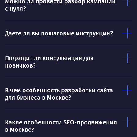
Можно ли провести разбор кампании
Умею
Ум
с нуля?
Договариваться.
Выс
пони
О работе
нуж
Даете ли вы пошаговые инструкции?
Ты — это то, что ты делаешь. Этим всё
О 
сказано.
Подходит ли консультация для
Нра
новичков?
В чем особенность разработки сайта
для бизнеса в Москве?
Какие особенности SEO-продвижения
в Москве?