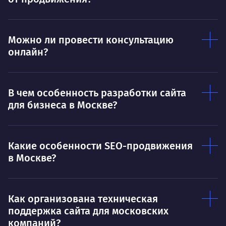
Ты — это то, что ты делаешь. Этим всё
О 
сказано.
Можно ли провести консультацию
Нра
онлайн?
В чем особенность разработки сайта
для бизнеса в Москве?
Какие особенности SEO-продвижения
в Москве?
Как организована техническая
поддержка сайта для московских
компаний?