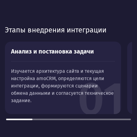
Этапы внедрения интеграции
Анализ и постановка задачи
П
Изучается архитектура сайта и текущая
В
01
настройка amoCRM, определяются цели
п
интеграции, формируются сценарии
д
обмена данными и согласуется техническое
и
задание.