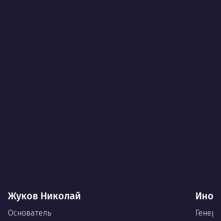
Жуков Николай
Иноз
Основатель
Генера