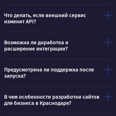
пони
О работе
нуж
Что делать, если внешний сервис
Ты — это то, что ты делаешь. Этим всё
О 
изменит API?
сказано.
Нра
Возможна ли доработка и
расширение интеграции?
Предусмотрена ли поддержка после
запуска?
В чем особенности разработки сайтов
для бизнеса в Краснодаре?