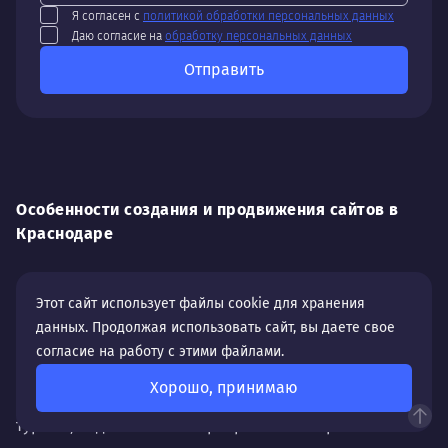
Я согласен с
политикой обработки персональных данных
Даю согласие на
обработку персональных данных
Отправить
Особенности создания и продвижения сайтов в
Краснодаре
Этот сайт использует файлы cookie для хранения
Солнечный город на юге России становится центром
данных. Продолжая использовать сайт, вы даете свое
притяжения не только для туристов. Краснодар — это
согласие на работу с этими файлами.
город стремительного предпринимательского роста,
в котором деловой ритм задают большое
Хорошо, принимаю
разнообразие ниш: агропромышленный комплекс,
туризм, недвижимость и разработка IT-проектов.