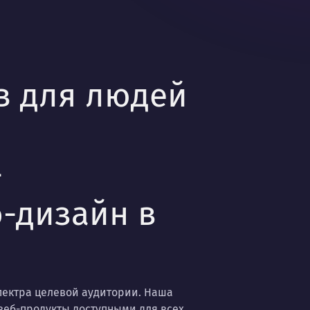
в для людей
—
-дизайн в
пектра целевой аудитории. Наша
веб-продукты доступными для всех